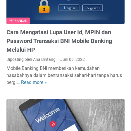
a
a
n
n
t
k
PERBANKAN
i
B
Cara Mengatasi Lupa User Id, MPIN dan
P
T
I
N
Password Transaksi BNI Mobile Banking
N
M
Melalui HP
A
e
Diposting oleh Ana Bintang
Juni 06, 2022
T
l
M
a
Mobile Banking BNI memberikan kemudahan
B
l
nasabahnya dalam bertransaksi sehari-hari tanpa harus
a
u
pergi…
Read more »
C
n
i
a
k
H
r
J
P
a
a
M
t
e
i
n
m