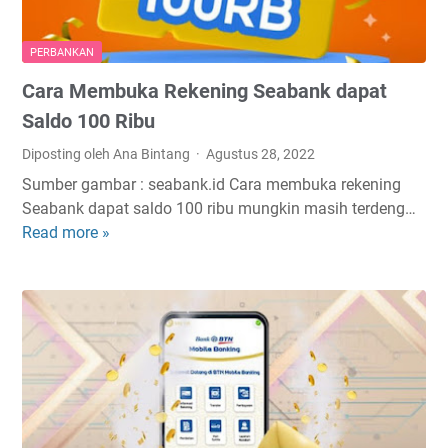
a
y
h
a
PERBANKAN
d
A
Cara Membuka Rekening Seabank dapat
a
d
n
m
Saldo 100 Ribu
M
i
Diposting oleh Ana Bintang
Agustus 28, 2022
e
n
Sumber gambar : seabank.id Cara membuka rekening
n
Seabank dapat saldo 100 ribu mungkin masih terdeng…
g
Read more »
C
a
a
t
r
a
a
s
M
i
e
S
m
a
b
l
u
a