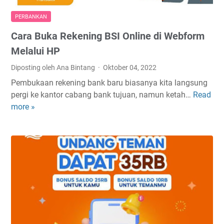
PERBANKAN
Cara Buka Rekening BSI Online di Webform
Melalui HP
Diposting oleh Ana Bintang
Oktober 04, 2022
Pembukaan rekening bank baru biasanya kita langsung
pergi ke kantor cabang bank tujuan, namun ketah…
Read
C
more »
a
r
a
B
u
k
a
R
e
k