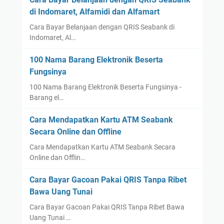
g
O
di Indomaret, Alfamidi dan Alfamart
M
M
e
e
Cara Bayar Belanjaan dengan QRIS Seabank di
l
Indomaret, Al…
l
a
a
100 Nama Barang Elektronik Beserta
l
l
Fungsinya
u
u
i
i
100 Nama Barang Elektronik Beserta Fungsinya -
H
Barang el…
H
P
P
Cara Mendapatkan Kartu ATM Seabank
T
Secara Online dan Offline
a
n
Cara Mendapatkan Kartu ATM Seabank Secara
Online dan Offlin…
p
a
Cara Bayar Gacoan Pakai QRIS Tanpa Ribet
H
Bawa Uang Tunai
a
r
Cara Bayar Gacoan Pakai QRIS Tanpa Ribet Bawa
Uang Tunai …
u