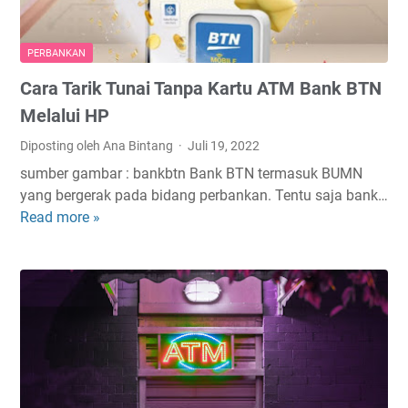
k
h
a
T
R
r
PERBANKAN
e
a
Cara Tarik Tunai Tanpa Kartu ATM Bank BTN
k
n
e
s
Melalui HP
n
f
Diposting oleh Ana Bintang
Juli 19, 2022
i
e
sumber gambar : bankbtn Bank BTN termasuk BUMN
n
r
yang bergerak pada bidang perbankan. Tentu saja bank…
g
B
Read more »
C
S
a
a
e
n
r
a
k
a
b
B
T
a
C
a
n
A
r
k
,
i
d
I
k
a
n