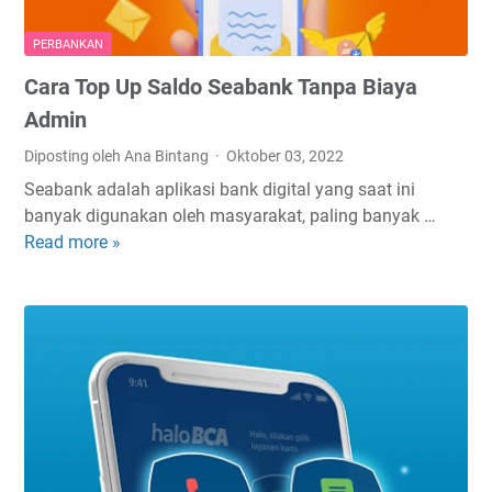
e
n
PERBANKAN
i
Cara Top Up Saldo Seabank Tanpa Biaya
n
g
Admin
B
Diposting oleh Ana Bintang
Oktober 03, 2022
S
Seabank adalah aplikasi bank digital yang saat ini
I
banyak digunakan oleh masyarakat, paling banyak …
O
Read more »
C
n
a
l
r
i
a
n
T
e
o
d
p
i
U
W
p
e
S
b