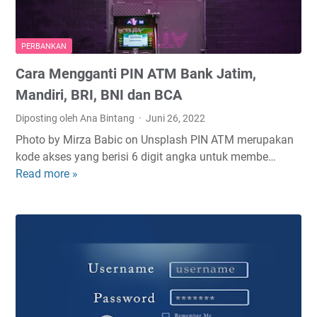
T
p
i
u
a
D
n
t
i
PERBANKAN
a
S
a
Cara Mengganti PIN ATM Bank Jatim,
i
a
S
T
l
Mandiri, BRI, BNI dan BCA
o
a
d
l
Diposting oleh Ana Bintang
Juni 26, 2022
n
o
u
Photo by Mirza Babic on Unsplash PIN ATM merupakan
p
1
s
kode akses yang berisi 6 digit angka untuk membe…
a
0
i
Read more »
C
K
0
n
a
a
R
y
r
r
i
a
a
t
b
M
u
u
e
A
n
T
g
M
g
B