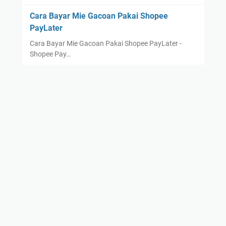
s
Cara Bayar Mie Gacoan Pakai Shopee
k
PayLater
e
B
Cara Bayar Mie Gacoan Pakai Shopee PayLater -
Shopee Pay…
a
n
k