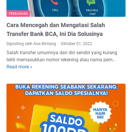
a
f
l
o
PERBANKAN
d
r
Cara Mencegah dan Mengatasi Salah
o
m
S
M
Transfer Bank BCA, Ini Dia Solusinya
e
e
Diposting oleh Ana Bintang
Oktober 01, 2022
a
l
Salah transfer umumnya dari diri sendiri yang kurang
b
a
teliti memasukkan nomor rekening atau nama pem…
a
l
Read more »
C
n
u
a
k
i
r
T
H
a
a
P
M
n
e
p
n
a
c
B
e
i
g
a