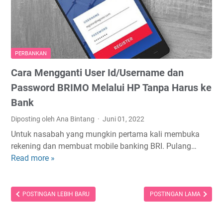
g
,
a
M
t
a
a
n
s
PERBANKAN
d
i
i
Cara Mengganti User Id/Username dan
L
r
u
Password BRIMO Melalui HP Tanpa Harus ke
i
p
Bank
,
a
B
Diposting oleh Ana Bintang
Juni 01, 2022
U
R
s
Untuk nasabah yang mungkin pertama kali membuka
I
e
rekening dan membuat mobile banking BRI. Pulang…
,
r
Read more »
C
B
I
a
N
d
r
I
,
a
POSTINGAN LEBIH BARU
POSTINGAN LAMA
d
M
M
a
P
e