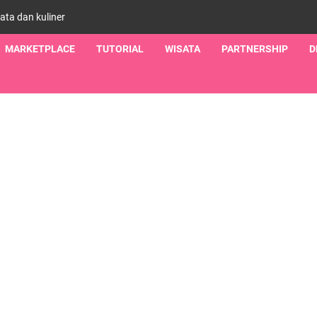
sata dan kuliner
MARKETPLACE
TUTORIAL
WISATA
PARTNERSHIP
D