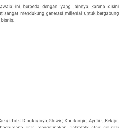
wala ini berbeda dengan yang lainnya karena disini
but sangat mendukung generasi millenial untuk bergabung
 bisnis.
Cakra Talk. Diantaranya Glowis, Kondangin, Ayober, Belajar
 bagaimana cara menggunakan Cakratalk atau aplikasi