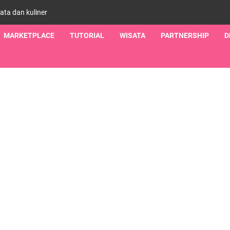
sata dan kuliner
MARKETPLACE
TUTORIAL
WISATA
PARTNERSHIP
D