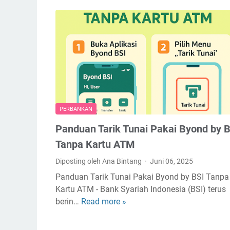
r
a
B
a
y
a
r
M
i
PERBANKAN
e
Panduan Tarik Tunai Pakai Byond by 
G
a
Tanpa Kartu ATM
c
Diposting oleh Ana Bintang
Juni 06, 2025
o
Panduan Tarik Tunai Pakai Byond by BSI Tanpa
a
Kartu ATM - Bank Syariah Indonesia (BSI) terus
n
berin…
Read more »
P
P
a
a
n
k