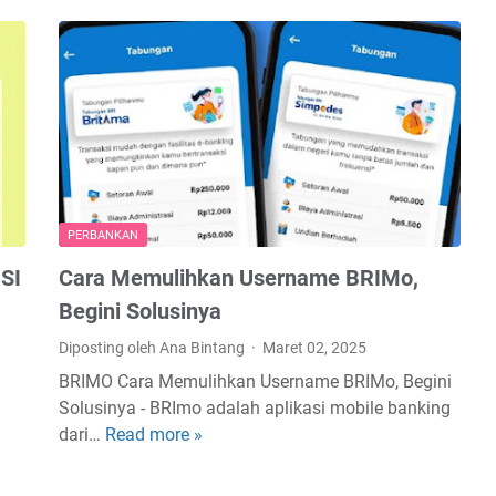
M
e
r
k
M
a
g
i
c
PERBANKAN
C
BSI
Cara Memulihkan Username BRIMo,
o
m
Begini Solusinya
A
Diposting oleh Ana Bintang
Maret 02, 2025
n
BRIMO Cara Memulihkan Username BRIMo, Begini
t
Solusinya - BRImo adalah aplikasi mobile banking
i
dari…
Read more »
C
-
a
L
r
e