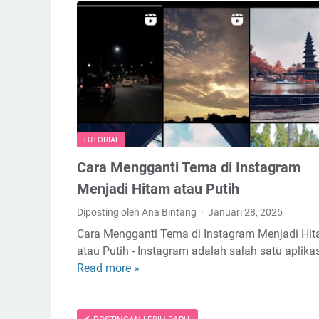
d
a
u
i
a
S
n
h
T
o
a
p
r
e
i
e
TUTORIAL
k
P
Cara Mengganti Tema di Instagram
T
a
u
y
Menjadi Hitam atau Putih
n
l
Diposting oleh Ana Bintang
Januari 28, 2025
a
a
Cara Mengganti Tema di Instagram Menjadi Hi
i
t
atau Putih - Instagram adalah salah satu aplika
P
e
Read more »
C
a
r
a
k
T
r
a
a