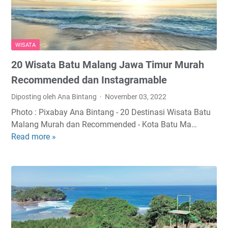
l
G
i
a
i
a
a
t
t
r
y
u
a
d
a
:
WISATA
s
e
n
H
20 Wisata Batu Malang Jawa Timur Murah
n
g
a
,
P
Recommended dan Instagramable
r
W
a
g
Diposting oleh Ana Bintang
November 03, 2022
i
t
a
Photo : Pixabay Ana Bintang - 20 Destinasi Wisata Batu
s
u
T
Malang Murah dan Recommended - Kota Batu Ma…
a
t
i
Read more »
2
t
A
k
0
a
n
e
W
T
d
t
i
e
a
M
s
r
K
a
a
b
u
s
t
a
n
u
a
r
j
k