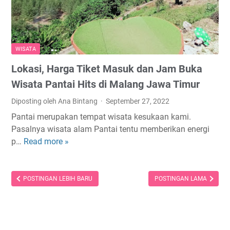
B
u
u
d
a
2
n
a
t
0
g
n
u
2
i
L
WISATA
M
3
o
Lokasi, Harga Tiket Masuk dan Jam Buka
a
y
k
l
a
Wisata Pantai Hits di Malang Jawa Timur
a
a
n
s
Diposting oleh Ana Bintang
September 27, 2022
n
g
i
Pantai merupakan tempat wisata kesukaan kami.
g
M
n
Pasalnya wisata alam Pantai tentu memberikan energi
J
e
y
p…
Read more »
L
a
m
a
o
w
p
k
a
e
a
POSTINGAN LEBIH BARU
POSTINGAN LAMA
T
s
s
i
o
i
m
n
,
u
a
H
r