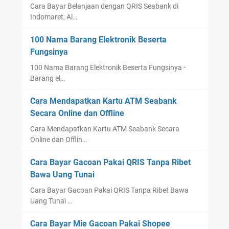
i
Cara Bayar Belanjaan dengan QRIS Seabank di
Indomaret, Al…
t
s
100 Nama Barang Elektronik Beserta
d
Fungsinya
i
M
100 Nama Barang Elektronik Beserta Fungsinya -
Barang el…
a
l
Cara Mendapatkan Kartu ATM Seabank
a
Secara Online dan Offline
n
g
Cara Mendapatkan Kartu ATM Seabank Secara
Online dan Offlin…
J
a
Cara Bayar Gacoan Pakai QRIS Tanpa Ribet
w
Bawa Uang Tunai
a
T
Cara Bayar Gacoan Pakai QRIS Tanpa Ribet Bawa
Uang Tunai …
i
m
Cara Bayar Mie Gacoan Pakai Shopee
u