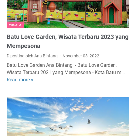
a
a
i
t
g
k
a
r
e
T
a
WISATA
t
e
m
Batu Love Garden, Wisata Terbaru 2023 yang
,
r
a
L
b
b
Mempesona
o
a
l
Diposting oleh Ana Bintang
November 03, 2022
k
i
e
Batu Love Garden Ana Bintang - Batu Love Garden,
a
k
d
Wisata Terbaru 2021 yang Mempesona - Kota Batu m…
s
d
a
Read more »
i
B
i
n
d
a
I
H
a
t
n
i
n
u
d
t
f
L
o
s
a
o
n
d
s
v
e
i
i
e
s
B