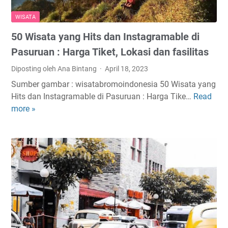
WISATA
50 Wisata yang Hits dan Instagramable di
Pasuruan : Harga Tiket, Lokasi dan fasilitas
Diposting oleh Ana Bintang
April 18, 2023
Sumber gambar : wisatabromoindonesia 50 Wisata yang
Hits dan Instagramable di Pasuruan : Harga Tike…
Read
5
more »
0
W
i
s
a
t
a
y
a
n