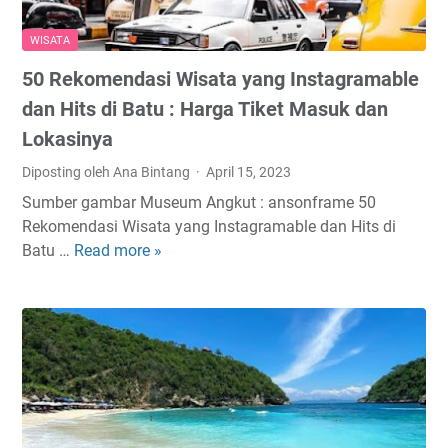
g
H
WISATA
i
50 Rekomendasi Wisata yang Instagramable
t
s
dan Hits di Batu : Harga Tiket Masuk dan
d
Lokasinya
a
Diposting oleh Ana Bintang
April 15, 2023
n
I
Sumber gambar Museum Angkut : ansonframe 50
n
Rekomendasi Wisata yang Instagramable dan Hits di
s
Batu …
Read more »
5
t
0
a
R
g
e
r
k
a
o
m
m
a
e
b
n