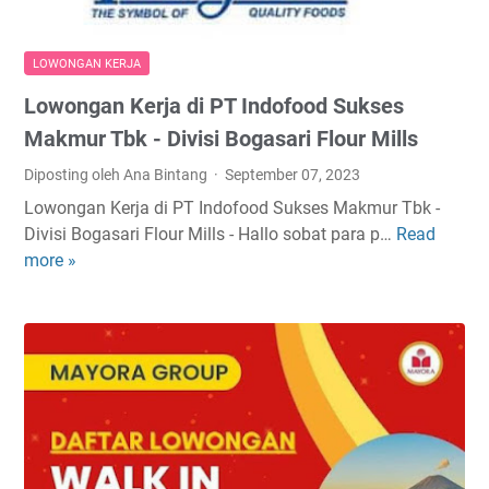
e
o
r
p
j
T
LOWONGAN KERJA
a
b
Lowongan Kerja di PT Indofood Sukses
d
k
i
S
Makmur Tbk - Divisi Bogasari Flour Mills
P
i
Diposting oleh Ana Bintang
September 07, 2023
e
d
Lowongan Kerja di PT Indofood Sukses Makmur Tbk -
s
o
Divisi Bogasari Flour Mills - Hallo sobat para p…
Read
L
a
a
more »
o
n
r
w
t
j
o
r
o
n
e
J
g
n
a
a
S
w
n
-
a
K
P
T
e
E
i