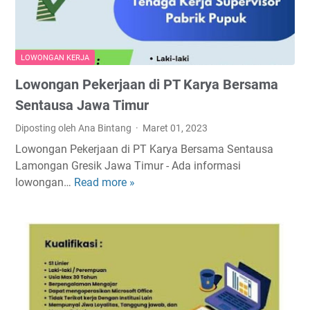
K
i
u
e
k
p
r
i
)
j
M
LOWONGAN KERJA
a
e
Lowongan Pekerjaan di PT Karya Bersama
T
t
e
a
Sentausa Jawa Timur
r
l
Diposting oleh Ana Bintang
Maret 01, 2023
b
u
Lowongan Pekerjaan di PT Karya Bersama Sentausa
a
t
Lamongan Gresik Jawa Timur - Ada informasi
r
a
lowongan…
Read more »
L
u
m
o
d
a
w
i
T
o
P
a
n
T
n
g
B
g
a
e
e
n
n
r