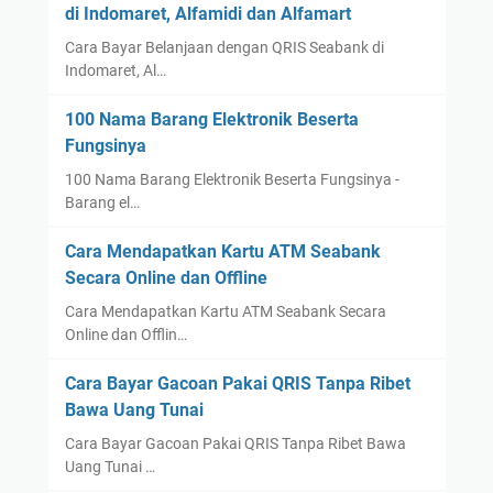
di Indomaret, Alfamidi dan Alfamart
a
J
w
Cara Bayar Belanjaan dengan QRIS Seabank di
a
Indomaret, Al…
a
w
T
a
100 Nama Barang Elektronik Beserta
i
T
Fungsinya
m
i
u
100 Nama Barang Elektronik Beserta Fungsinya -
m
Barang el…
r
u
r
Cara Mendapatkan Kartu ATM Seabank
Secara Online dan Offline
Cara Mendapatkan Kartu ATM Seabank Secara
Online dan Offlin…
Cara Bayar Gacoan Pakai QRIS Tanpa Ribet
Bawa Uang Tunai
Cara Bayar Gacoan Pakai QRIS Tanpa Ribet Bawa
Uang Tunai …