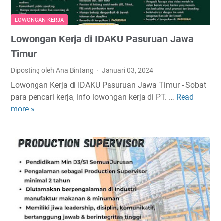
j
a
LOWONGAN KERJA
d
Lowongan Kerja di IDAKU Pasuruan Jawa
i
P
Timur
T
Diposting oleh Ana Bintang
Januari 03, 2024
N
Lowongan Kerja di IDAKU Pasuruan Jawa Timur - Sobat
i
para pencari kerja, info lowongan kerja di PT. …
Read
L
r
more »
o
w
w
a
o
n
n
a
g
A
a
s
n
r
K
i
e
P
r
u