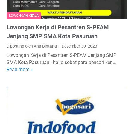
j
w
a
a
LOWONGAN KERJA
2
T
Lowongan Kerja di Pesantren S-PEAM
0
i
2
m
Jenjang SMP SMA Kota Pasuruan
4
u
Diposting oleh Ana Bintang
Desember 30, 2023
d
r
Lowongan Kerja di Pesantren S-PEAM Jenjang SMP
i
SMA Kota Pasuruan - hallo sobat para pencari kerj…
P
Read more »
L
T
o
S
w
i
o
a
n
n
g
t
a
a
n
r
K
T