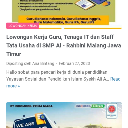
P
t
a
e
e
n
k
n
g
e
g
B
LOWONGAN KERJA
r
P
a
Lowongan Kerja Guru, Tenaga IT dan Staff
j
e
n
a
r
Tata Usaha di SMP Al - Rahbini Malang Jawa
t
a
s
e
Timur
n
a
n
Diposting oleh Ana Bintang
Februari 27, 2023
d
d
i
a
Hallo sobat para pencari kerja di dunia pendidikan.
P
M
Yayasan Sosial dan Pendidikan Islam Syekh Ali A…
Read
L
T
u
more »
o
K
l
w
a
t
o
r
i
n
y
n
g
a
d
a
B
o
n