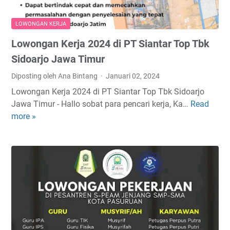
j
r
a
w
LOWONGAN KERJA
d
o
Lowongan Kerja 2024 di PT Siantar Top Tbk
i
s
I
a
Sidoarjo Jawa Timur
D
r
Diposting oleh Ana Bintang
Januari 02, 2024
A
i
Lowongan Kerja 2024 di PT Siantar Top Tbk Sidoarjo
K
P
Jawa Timur - Hallo sobat para pencari kerja, Ka…
Read
L
U
a
more »
o
P
s
w
a
u
o
s
r
n
u
u
g
r
a
a
u
n
n
a
K
n
e
J
r
a