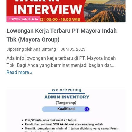
r
A
m
j
M
u
a
J
r
LOWONGAN KERJA
d
e
Lowongan Kerja Terbaru PT Mayora Indah
i
n
P
j
Tbk (Mayora Group)
T
a
Diposting oleh Ana Bintang
Juni 05, 2023
I
n
Ada info lowongan kerja terbaru di PT. Mayora Indah
n
g
Tbk. Bagi Anda yang berminat menjadi bagian dar…
d
S
Read more »
L
o
M
o
f
P
w
o
S
o
o
M
n
d
A
g
S
K
a
u
o
n
k
t
K
s
a