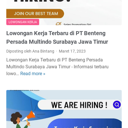
B
e
I
o
k
n
g
e
d
a
LOWONGAN KERJA
r
a
s
Lowongan Kerja Terbaru di PT Benteng
j
h
a
a
T
Persada Multindo Surabaya Jawa Timur
r
a
b
i
Diposting oleh Ana Bintang
Maret 17, 2023
n
k
F
Lowongan Kerja Terbaru di PT Benteng Persada
d
(
l
Multindo Surabaya Jawa Timur - Informasi terbaru
i
M
o
lowo…
Read more »
L
P
a
u
o
T
y
r
w
I
o
M
o
n
r
i
n
d
a
l
g
o
G
l
a
S
r
s
n
e
o