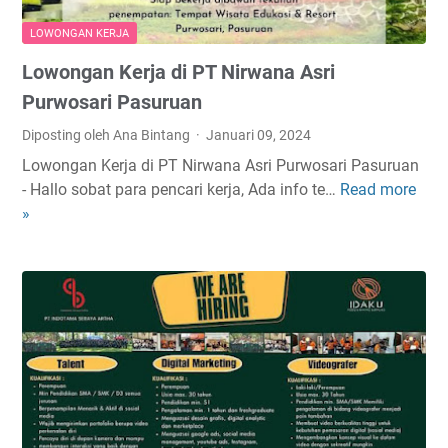
LOWONGAN KERJA
Lowongan Kerja di PT Nirwana Asri
Purwosari Pasuruan
Diposting oleh Ana Bintang
Januari 09, 2024
Lowongan Kerja di PT Nirwana Asri Purwosari Pasuruan
- Hallo sobat para pencari kerja, Ada info te…
Read more
L
»
o
w
o
n
g
a
n
K
e
r