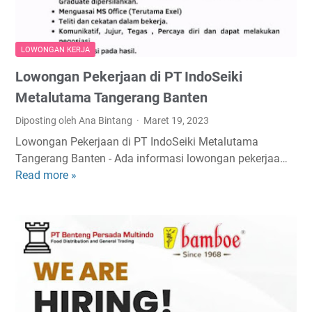
e
e
P
r
s
a
j
M
s
LOWONGAN KERJA
a
a
u
Lowongan Pekerjaan di PT IndoSeiki
T
k
r
e
m
Metalutama Tangerang Banten
u
r
u
a
Diposting oleh Ana Bintang
Maret 19, 2023
b
r
n
Lowongan Pekerjaan di PT IndoSeiki Metalutama
a
T
Tangerang Banten - Ada informasi lowongan pekerjaa…
r
b
Read more »
L
u
k
o
P
-
w
T
D
o
M
i
n
a
v
g
y
i
a
o
s
n
r
i
P
a