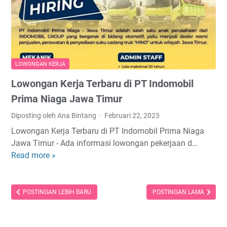
e
S
K
r
u
e
s
r
r
a
a
j
m
b
a
LOWONGAN KERJA
a
a
G
S
Lowongan Kerja Terbaru di PT Indomobil
y
u
e
a
r
Prima Niaga Jawa Timur
n
J
u
Diposting oleh Ana Bintang
Februari 22, 2023
t
a
,
a
Lowongan Kerja Terbaru di PT Indomobil Prima Niaga
w
T
u
Jawa Timur - Ada informasi lowongan pekerjaan d…
a
e
s
Read more »
T
L
n
a
i
o
a
J
m
w
g
a
u
o
POSTINGAN LEBIH BARU
POSTINGAN LAMA
a
w
r
n
I
a
g
T