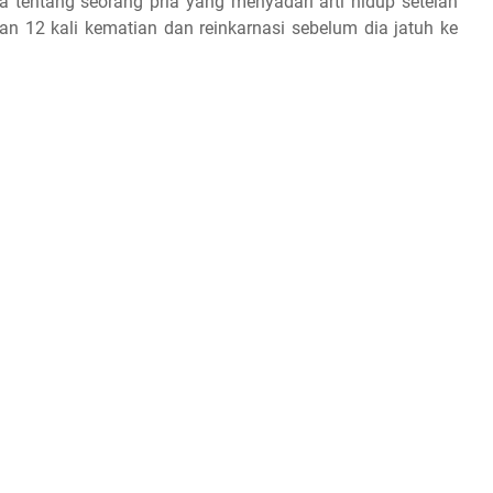
tentang seorang pria yang menyadari arti hidup setelah
an 12 kali kematian dan reinkarnasi sebelum dia jatuh ke