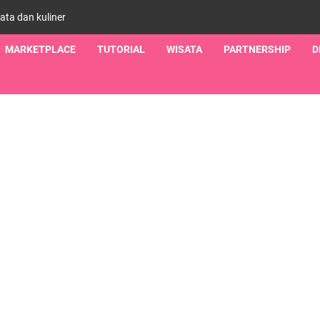
sata dan kuliner
MARKETPLACE
TUTORIAL
WISATA
PARTNERSHIP
D