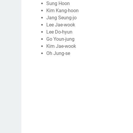
Sung Hoon
Kim Kang-hoon
Jang Seung-jo
Lee Jae-wook
Lee Do-hyun
Go Youn-jung
Kim Jae-wook
Oh Jung-se