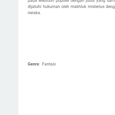
pada webtoon populer dengan judul yang sama 
dijatuhi hukuman oleh makhluk misterius deng
neraka.
Genre
: Fantasi